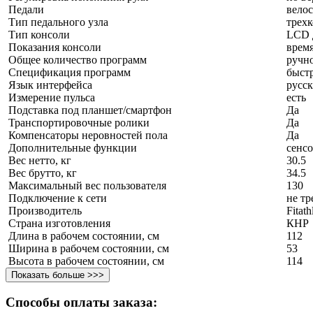
Педали
вело
Тип педального узла
трех
Тип консоли
LCD 
Показания консоли
время
Общее количество программ
ручн
Спецификация программ
быст
Язык интерфейса
русс
Измерение пульса
есть
Подставка под планшет/смартфон
Да
Транспортировочные ролики
Да
Компенсаторы неровностей пола
Да
Дополнительные функции
сенс
Вес нетто, кг
30.5
Вес брутто, кг
34.5
Максимальный вес пользователя
130
Подключение к сети
не тр
Производитель
Fitat
Страна изготовления
КНР
Длина в рабочем состоянии, см
112
Ширина в рабочем состоянии, см
53
Высота в рабочем состоянии, см
114
Показать больше >>>
Способы оплаты заказа: