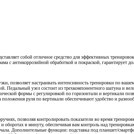
дставляет собой отличное средство для эффективных тренировок
ама с антикоррозийной обработкой и покраской, гарантирует до
узки, позволяет настраивать интенсивность тренировки по ваше
тий. Педальный узел состоит из трехкомпонентного шатуна и ве
мической формы с регулировкой по горизонтали и вертикали поз
 положения руля по вертикали обеспечивают удобство и разнооб
оручнях, позволяя контролировать показатели во время тренир
се и оборотах в минуту, обеспечивая вам контроль над трени
начала. Дополнительные функции: подставка под планшет/смарт