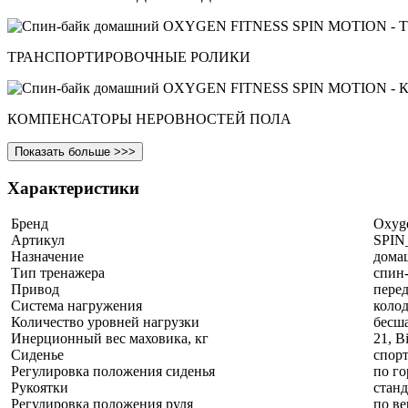
ТРАНСПОРТИРОВОЧНЫЕ РОЛИКИ
КОМПЕНСАТОРЫ НЕРОВНОСТЕЙ ПОЛА
Показать больше >>>
Характеристики
Бренд
Oxyge
Артикул
SPI
Назначение
дома
Тип тренажера
спин
Привод
пере
Система нагружения
коло
Количество уровней нагрузки
бесш
Инерционный вес маховика, кг
21, B
Сиденье
спор
Регулировка положения сиденья
по го
Рукоятки
станд
Регулировка положения руля
по в