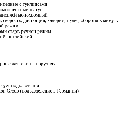
сипедные с туклипсами
компонентный шатун
дисплей монохромный
, скорость, дистанция, калории, пульс, обороты в минуту
ой режим
рый старт, ручной режим
кий, английский
орные датчики на поручнях
ебует подключения
hlon Group (подразделение в Германии)