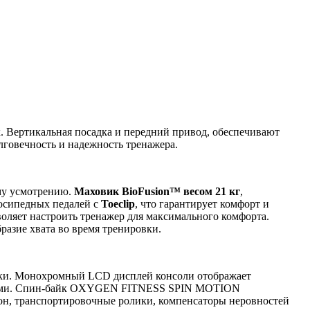
. Вертикальная посадка и передний привод, обеспечивают
лговечность и надежность тренажера.
му усмотрению.
Маховик BioFusion™ весом 21 кг
,
лосипедных педалей с
Toeclip
, что гарантирует комфорт и
воляет настроить тренажер для максимального комфорта.
разие хвата во время тренировки.
овки. Монохромный LCD дисплей консоли отображает
ровками. Спин-байк OXYGEN FITNESS SPIN MOTION
фон, транспортировочные ролики, компенсаторы неровностей