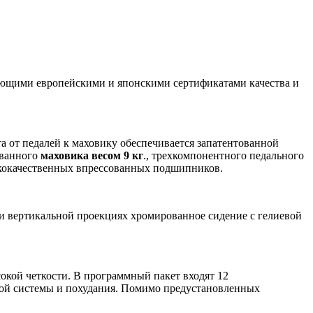
ующими европейскими и японскими сертификатами качества и
а от педалей к маховику обеспечивается запатентованной
ованного
маховика весом 9 кг
., трехкомпонентного педального
сококачественных впрессованных подшипников.
и вертикальной проекциях хромированное сидение с гелиевой
кой четкости. В программный пакет входят 12
той системы и похудания. Помимо предустановленных