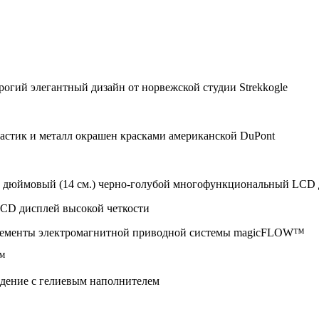
LCD дисплей высокой четкости
™