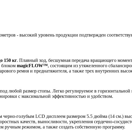
гометров - высокий уровень продукции подтвержден соответств
до 150 кг
. Плавный ход, бесшумная передача вращающего момент
м блоком
magicFLOW™
, состоящим из утяжеленного сбалансир
ларового ремня и преднатяжителя, а также трех внутренних вы
од любой размер стопы. Легко регулируемое в горизонтальной 
нировки с максимальной эффективностью и удобством.
ерно-голубым LCD дисплеем размером 5.5 дюйма (14 см.) высо
оростных качеств, выносливости, укрепления сердечно-сосудис
ым ручным режимом, а также создать собственную программу.