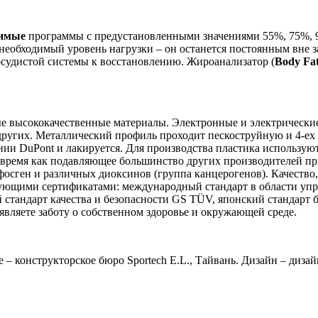
симые
программы с предустановленными значениями 55%, 75%, 9
необходимый уровень нагрузки – он останется постоянным вне 
осудистой системы к восстановлению. Жироанализатор (
Body Fa
 высококачественные материалы. Электронные и электрические
to и других. Металлический профиль проходит пескоструйную и 4-
нии DuPont и лакируется. Для производства пластика использую
время как подавляющее большинство других производителей пр
фосген и различных диоксинов (группа канцерогенов). Качество
ими сертификатами: международный стандарт в области управ
 стандарт качества и безопасности GS TÜV, японский стандар
являете заботу о собственном здоровье и окружающей среде.
 конструкторское бюро Sportech E.L., Тайвань. Дизайн – дизайн