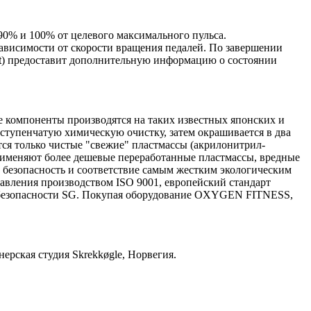
0% и 100% от целевого максимального пульса.
зависимости от скорости вращения педалей. По завершении
t
) предоставит дополнительную информацию o состоянии
 компоненты производятся на таких известных японских и
ех ступенчатую химическую очистку, затем окрашивается в два
тся только чистые "свежие" пластмассы (акрилонитрил-
именяют более дешевые переработанные пластмассы, вредные
, безопасность и соответствие самым жестким экологическим
ления производством ISO 9001, европейский стандарт
т безопасности SG. Покупая оборудование OXYGEN FITNESS,
ерская студия Skrekkøgle, Норвегия.