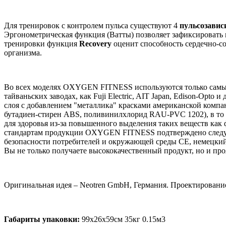
Для тренировок с контролем пульса существуют 4
пульсозави
Эргонометрическая функция (Ватты) позволяет зафиксировать 
тренировки функция
Recovery
оценит способность сердечно-с
организма.
Во всех моделях OXYGEN FITNESS используются только самые
тайваньских заводах, как Fuji Electric, AIT Japan, Edison-Op
слоя с добавлением "металлика" красками американской компа
бутадиен-стирен ABS, поливинилхлорид RAU-PVC 1202), в то 
для здоровья из-за повышенного выделения таких веществ как 
стандартам продукции OXYGEN FITNESS подтверждено следующ
безопасности потребителей и окружающей среды CE, немецкий
Вы не только получаете высококачественный продукт, но и про
Оригинальная идея – Neotren GmbH, Германия. Проектирование –
Габариты упаковки:
99х26х59см 35кг 0.15м3