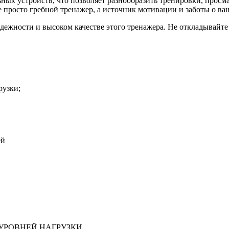
ных устройств, что позволяет разнообразить тренировки, просм
росто гребной тренажер, а источник мотивации и заботы о ваш
ежности и высоком качестве этого тренажера. Не откладывайте з
рузки;
ей