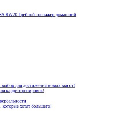
 RW20 Гребной тренажер домашний
бор для достижения новых высот!
ля кардиотренировок!
версальности
которые хотят большего!