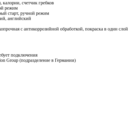
, калории, счетчик гребков
ой режим
рый старт, ручной режим
кий, английский
опрочная с антикоррозийной обработкой, покраска в один слой
ебует подключения
hlon Group (подразделение в Германии)