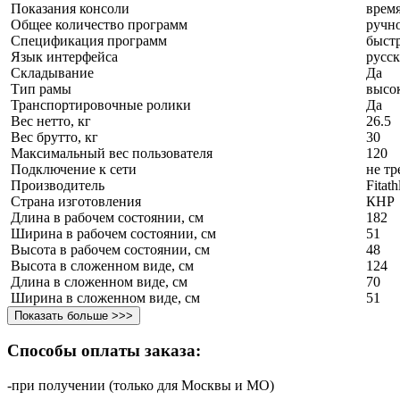
Показания консоли
время
Общее количество программ
ручн
Спецификация программ
быст
Язык интерфейса
русс
Складывание
Да
Тип рамы
высок
Транспортировочные ролики
Да
Вес нетто, кг
26.5
Вес брутто, кг
30
Максимальный вес пользователя
120
Подключение к сети
не тр
Производитель
Fitat
Страна изготовления
КНР
Длина в рабочем состоянии, см
182
Ширина в рабочем состоянии, см
51
Высота в рабочем состоянии, см
48
Высота в сложенном виде, см
124
Длина в сложенном виде, см
70
Ширина в сложенном виде, см
51
Показать больше >>>
Способы оплаты заказа:
-при получении (только для Москвы и МО)