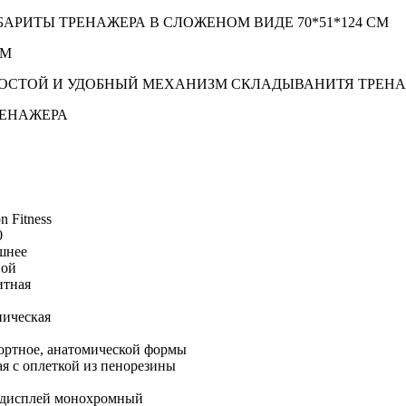
СМ
РЕНАЖЕРА
n Fitness
0
шнее
ной
итная
ническая
ортное, анатомической формы
я с оплеткой из пенорезины
дисплей монохромный