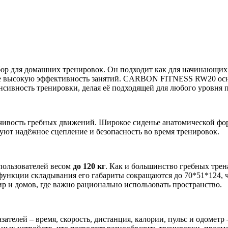
р для домашних тренировок. Он подходит как для начинающих п
ие высокую эффективность занятий. CARBON FITNESS RW20 ос
енсивность тренировки, делая её подходящей для любого уровня 
чивость гребных движений. Широкое сиденье анатомической фор
ют надёжное сцепление и безопасность во время тренировок.
 пользователей весом
до 120 кг
. Как и большинство гребных тр
функции складывания его габариты сокращаются до 70*51*124, ч
 и домов, где важно рационально использовать пространство.
телей – время, скорость, дистанция, калории, пульс и одометр 