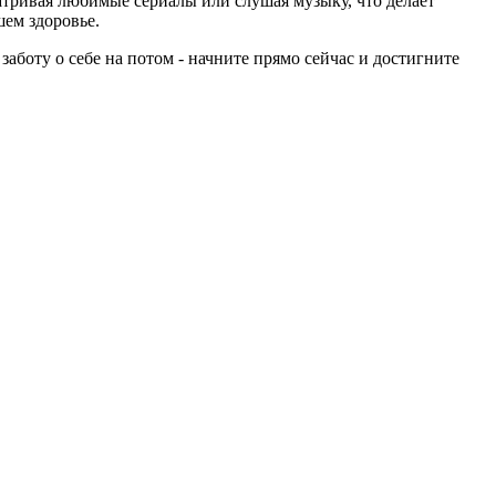
атривая любимые сериалы или слушая музыку, что делает
ем здоровье.
аботу о себе на потом - начните прямо сейчас и достигните