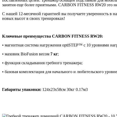
поставленных целей. Тренажер оснащен подставкой для мобиль
занятия еще более приятными. CARBON FITNESS RW20 это не п
С нашей 12-месячной гарантией вы получаете уверенность в над
новых высот в своих тренировках!
Ключевые преимущества CARBON FITNESS RW20:
• магнитная система нагружения optiSTEP™ с 10 уровнями наг
• маховик BioFusion весом
7 кг
;
• функция складывания гребного тренажера;
• базовая комплектация для начального и любительского уровн
Габариты упаковки:
124х23х58см 30кг 0.17м3