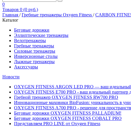
0
Товаров 0 (0 руб.)
Главная
/
Гребные тренажеры Oxygen Fitness
/
CARBON FITNESS
Каталог
Беговые дорожки
Эллиптические тренажеры
Велотренажеры
Гребные тренажеры
Силовые тренажеры
Инверсионные столы
Лыжные тренажеры
Аксессуары
Новости
OXYGEN FITNESS ARGON LED PRO — ваш идеальный вы
OXYGEN FITNESS E700 PRO - ваш идеальный партнер д
Гребной тренажер OXYGEN FITNESS RW700 PRO
Инновационные маховики BioFusion: уникальность в уни
OXYGEN FITNESS A700 PRO - решение для пространств, 
Беговые дорожки OXYGEN FITNESS PALLADIUM!
Беговые дорожки OXYGEN FITNESS COBALT PRO
Представляем PRO LINE от Oxygen Fitness