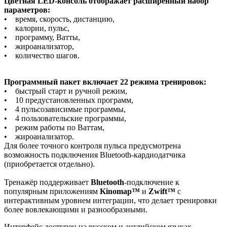
Цветная LED-консоль отображает расширенный набор
параметров:
• время, скорость, дистанцию,
• калории, пульс,
• программу, Ватты,
• жироанализатор,
• количество шагов.
Программный пакет включает 22 режима тренировок:
• быстрый старт и ручной режим,
• 10 предустановленных программ,
• 4 пульсозависимые программы,
• 4 пользовательские программы,
• режим работы по Ваттам,
• жироанализатор.
Для более точного контроля пульса предусмотрена
возможность подключения Bluetooth-кардиодатчика
(приобретается отдельно).
Тренажёр поддерживает
Bluetooth
-подключение к
популярным приложениям
Kinomap™
и
Zwift™
с
интерактивным уровнем интеграции, что делает тренировки
более вовлекающими и разнообразными.
Интерфейс доступен на русском и английском языках.