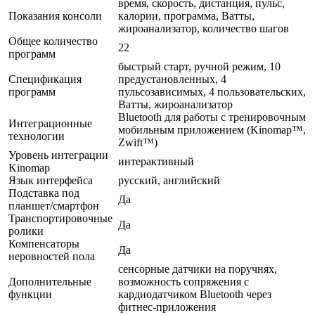
время, скорость, дистанция, пульс,
Показания консоли
калории, программа, Ватты,
жироанализатор, количество шагов
Общее количество
22
программ
быстрый старт, ручной режим, 10
Спецификация
предустановленных, 4
программ
пульсозависимых, 4 пользовательских,
Ватты, жироанализатор
Bluetooth для работы с тренировочным
Интеграционные
мобильным приложением (Kinomap™,
технологии
Zwift™)
Уровень интеграции
интерактивный
Kinomap
Язык интерфейса
русский, английский
Подставка под
Да
планшет/смартфон
Транспортировочные
Да
ролики
Компенсаторы
Да
неровностей пола
сенсорные датчики на поручнях,
Дополнительные
возможность сопряжения с
функции
кардиодатчиком Bluetooth через
фитнес-приложения