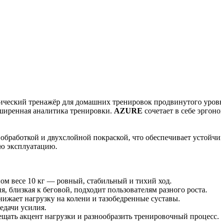
еский тренажёр для домашних тренировок продвинутого уровня
асширенная аналитика тренировки.
AZURE
сочетает в себе эрго
обработкой и двухслойной покраской, что обеспечивает устойчи
ую эксплуатацию.
ом весе 10 кг — ровный, стабильный и тихий ход.
, близкая к беговой, подходит пользователям разного роста.
снижает нагрузку на колени и тазобедренные суставы.
дачи усилия.
ещать акцент нагрузки и разнообразить тренировочный процесс.