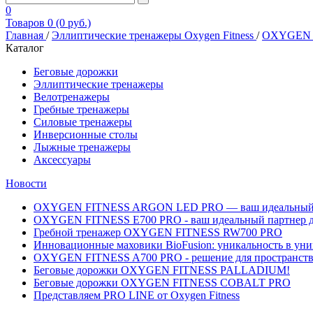
0
Товаров 0 (0 руб.)
Главная
/
Эллиптические тренажеры Oxygen Fitness
/
OXYGEN F
Каталог
Беговые дорожки
Эллиптические тренажеры
Велотренажеры
Гребные тренажеры
Силовые тренажеры
Инверсионные столы
Лыжные тренажеры
Аксессуары
Новости
OXYGEN FITNESS ARGON LED PRO — ваш идеальный вы
OXYGEN FITNESS E700 PRO - ваш идеальный партнер д
Гребной тренажер OXYGEN FITNESS RW700 PRO
Инновационные маховики BioFusion: уникальность в уни
OXYGEN FITNESS A700 PRO - решение для пространств, 
Беговые дорожки OXYGEN FITNESS PALLADIUM!
Беговые дорожки OXYGEN FITNESS COBALT PRO
Представляем PRO LINE от Oxygen Fitness