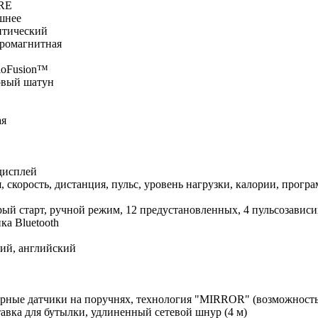
RE
шнее
птический
тромагнитная
ioFusion™
овый шатун
ая
дисплей
, скорость, дистанция, пульс, уровень нагрузки, калории, прогр
ый старт, ручной режим, 12 предустановленных, 4 пульсозависи
ка Bluetooth
кий, английский
рные датчики на поручнях, технология "MIRROR" (возможность
авка для бутылки, удлиненный сетевой шнур (4 м)