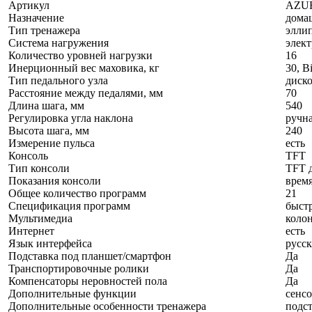
Артикул
AZU
Назначение
дома
Тип тренажера
элли
Система нагружения
элек
Количество уровней нагрузки
16
Инерционный вес маховика, кг
30, B
Тип педального узла
диск
Расстояние между педалями, мм
70
Длина шага, мм
540
Регулировка угла наклона
ручн
Высота шага, мм
240
Измерение пульса
есть
Консоль
TFT
Тип консоли
TFT 
Показания консоли
время
Общее количество программ
21
Спецификация программ
быстр
Мультимедиа
колон
Интернет
есть
Язык интерфейса
русс
Подставка под планшет/смартфон
Да
Транспортировочные ролики
Да
Компенсаторы неровностей пола
Да
Дополнительные функции
сенсо
Дополнительные особенности тренажера
подст