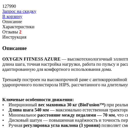
127990
Запрос на скидку
В корзину
Описание
Характеристики
Отзывы
2
Инструкция
Описание
OXYGEN FITNESS AZURE
— высокотехнологичный эллиптич
длина шага, точная настройка нагрузки, работа по пульсу и р
адаптированную для комфортного использования дома.
Тренажёр построен на высокопрочной раме с антикоррозийной 
ударопрочного полистирола HIPS, рассчитанного на длительн
Ключевые особенности движения:
• Инерционный
вес маховика 30 кг (BioFusion™)
при реальн
•
Длина шага 540 мм
— максимально естественная траектория
• Минимальное
расстояние между педалями — 70 мм
, что 
• Дисковый шатун — повышенная надёжность и точность пере
• Ручная
регулировка угла наклона (3 уровня)
позволяет см