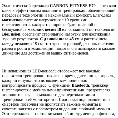
Эллиптический тренажер
CARBON FITNESS E70
— это ваш
ключ к эффективным домашним тренировкам, объединяющий
передовые технологии и максимальный комфорт. Благодаря
магнитной
системе нагружения с 10 уровнями
интенсивности, каждая тренировка будет плавной и
бесшумной, а
маховик весом 18 кг
, созданный по технологии
BioFusion
, обеспечит стабильную нагрузку для достижения
лучших результатов. С
длиной шага 45 см
и расстоянием
между педалями 19 см этот тренажер подойдет пользователям
разного роста и комплекции, помогая оптимизировать каждое
движение для достижения ваших фитнес-целей.
Инновационная LED-консоль отображает все важные
показатели тренировки, такие как время, дистанция, скорость,
калории и пульс, что позволяет вам полностью
контролировать процесс. С функцией
Bluetooth
, тренажер
интегрируется с мобильными приложениями, предоставляя
дополнительные возможности для персонализации
тренировки и её мониторинга. Подставка под планшет или
смартфон позволяет не пропустить важные моменты и
сочетать занятия с просмотром видео или любимой музыки.
Этот тренажер — не только мощный инструмент для фитнеса,