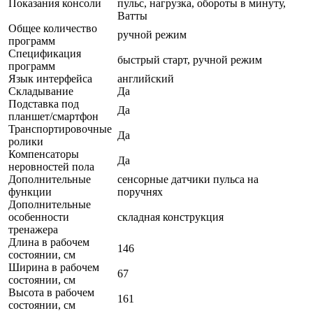
Показания консоли
пульс, нагрузка, обороты в минуту,
Ватты
Общее количество
ручной режим
программ
Спецификация
быстрый старт, ручной режим
программ
Язык интерфейса
английский
Складывание
Да
Подставка под
Да
планшет/смартфон
Транспортировочные
Да
ролики
Компенсаторы
Да
неровностей пола
Дополнительные
сенсорные датчики пульса на
функции
поручнях
Дополнительные
особенности
складная конструкция
тренажера
Длина в рабочем
146
состоянии, см
Ширина в рабочем
67
состоянии, см
Высота в рабочем
161
состоянии, см