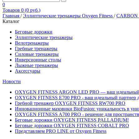
0
Товаров 0 (0 руб.)
Главная
/
Эллиптические тренажеры Oxygen Fitness
/
CARBON F
Каталог
Беговые дорожки
Эллиптические тренажеры
Велотренажеры
Гребные тренажеры
Силовые тренажеры
Инверсионные столы
Лыжные тренажеры
Аксессуары
Новости
OXYGEN FITNESS ARGON LED PRO — ваш идеальный вы
OXYGEN FITNESS E700 PRO - ваш идеальный партнер д
Гребной тренажер OXYGEN FITNESS RW700 PRO
Инновационные маховики BioFusion: уникальность в уни
OXYGEN FITNESS A700 PRO - решение для пространств, 
Беговые дорожки OXYGEN FITNESS PALLADIUM!
Беговые дорожки OXYGEN FITNESS COBALT PRO
Представляем PRO LINE от Oxygen Fitness