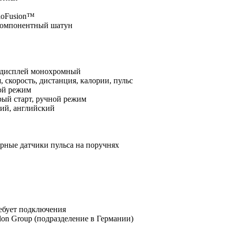
ioFusion™
компонентный шатун
дисплей монохромный
, скорость, дистанция, калории, пульс
ой режим
рый старт, ручной режим
кий, английский
рные датчики пульса на поручнях
ебует подключения
hlon Group (подразделение в Германии)