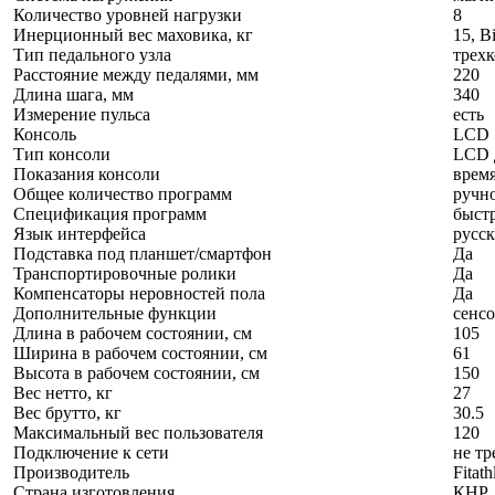
Количество уровней нагрузки
8
Инерционный вес маховика, кг
15, B
Тип педального узла
трех
Расстояние между педалями, мм
220
Длина шага, мм
340
Измерение пульса
есть
Консоль
LCD
Тип консоли
LCD 
Показания консоли
время
Общее количество программ
ручн
Спецификация программ
быст
Язык интерфейса
русс
Подставка под планшет/смартфон
Да
Транспортировочные ролики
Да
Компенсаторы неровностей пола
Да
Дополнительные функции
сенсо
Длина в рабочем состоянии, см
105
Ширина в рабочем состоянии, см
61
Высота в рабочем состоянии, см
150
Вес нетто, кг
27
Вес брутто, кг
30.5
Максимальный вес пользователя
120
Подключение к сети
не тр
Производитель
Fitat
Страна изготовления
КНР