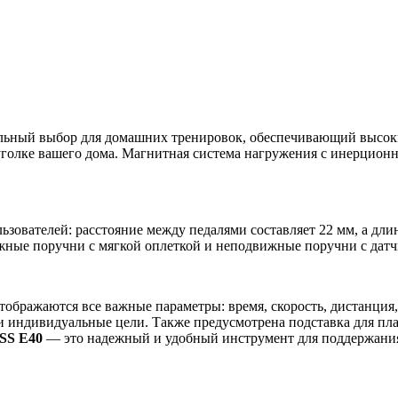
ьный выбор для домашних тренировок, обеспечивающий высокий
 уголке вашего дома. Магнитная система нагружения с инерцион
ьзователей: расстояние между педалями составляет 22 мм, а дл
жные поручни с мягкой оплеткой и неподвижные поручни с датч
ображаются все важные параметры: время, скорость, дистанция,
и индивидуальные цели. Также предусмотрена подставка для план
S E40
— это надежный и удобный инструмент для поддержания