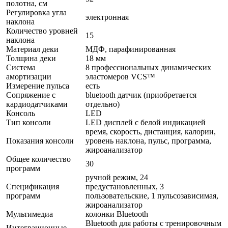
полотна, см
Регулировка угла
электронная
наклона
Количество уровней
15
наклона
Материал деки
МДФ, парафинированная
Толщина деки
18 мм
Система
8 профессиональных динамических
амортизации
эластомеров VCS™
Измерение пульса
есть
Сопряжение с
bluetooth датчик (приобретается
кардиодатчиками
отдельно)
Консоль
LED
Тип консоли
LED дисплей с белой индикацией
время, скорость, дистанция, калории,
Показания консоли
уровень наклона, пульс, программа,
жироанализатор
Общее количество
30
программ
ручной режим, 24
Спецификация
предустановленных, 3
программ
пользовательские, 1 пульсозависимая,
жироанализатор
Мультимедиа
колонки Bluetooth
Bluetooth для работы с тренировочным
Интеграционные