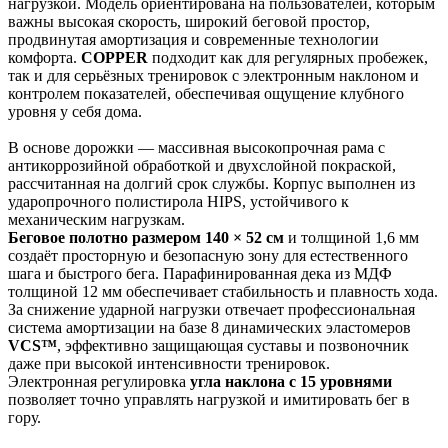
нагрузкой. Модель ориентирована на пользователей, которым
важны высокая скорость, широкий беговой простор,
продвинутая амортизация и современные технологии
комфорта.
COPPER
подходит как для регулярных пробежек,
так и для серьёзных тренировок с электронным наклоном и
контролем показателей, обеспечивая ощущение клубного
уровня у себя дома.
В основе дорожки — массивная высокопрочная рама с
антикоррозийной обработкой и двухслойной покраской,
рассчитанная на долгий срок службы. Корпус выполнен из
ударопрочного полистирола HIPS, устойчивого к
механическим нагрузкам.
Беговое полотно размером 140 × 52 см
и толщиной 1,6 мм
создаёт просторную и безопасную зону для естественного
шага и быстрого бега. Парафинированная дека из МДФ
толщиной 12 мм обеспечивает стабильность и плавность хода.
За снижение ударной нагрузки отвечает профессиональная
система амортизации на базе 8 динамических эластомеров
VCS™
, эффективно защищающая суставы и позвоночник
даже при высокой интенсивности тренировок.
Электронная регулировка
угла наклона с 15 уровнями
позволяет точно управлять нагрузкой и имитировать бег в
гору.