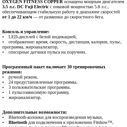
OXYGEN FITNESS COPPER
оснащена мощным двигателем
3.5 л.с. DC Fuji Electric
с пиковой мощностью 5.8 л.с.,
обеспечивающим стабильную работу в диапазоне скоростей
от 1 до 22 км/ч
— от разминки до скоростного бега.
Консоль и управление:
• LED-дисплей с белой индикацией,
• отображение: время, скорость, дистанция, калории, пульс,
программа, жироанализатор,
• сенсорные датчики пульса на поручнях.
Программный пакет включает 30 тренировочных
режимов:
• ручной режим,
• 24 предустановленные программы,
• 3 пользовательские программы,
• 1 пульсозависимую программу,
• жироанализатор.
Дополнительные возможности:
• Bluetooth-колонки для воспроизведения музыки,
•
Bluetooth
для подключения к приложению Fitshow™,