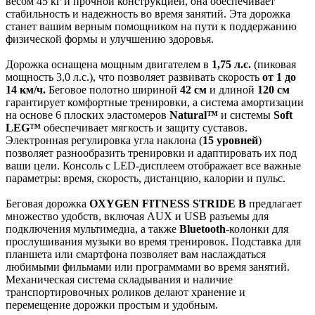
весом 45 кг и прочной конструкцией, она обеспечивает
стабильность и надежность во время занятий. Эта дорожка
станет вашим верным помощником на пути к поддержанию
физической формы и улучшению здоровья.
Дорожка оснащена мощным двигателем в
1,75 л.с.
(пиковая
мощность 3,0 л.с.), что позволяет развивать скорость
от 1 до
14 км/ч.
Беговое полотно шириной
42 см
и длиной
120 см
гарантирует комфортные тренировки, а система амортизации
на основе 6 плоских эластомеров
Natural™
и системы
Soft
LEG™
обеспечивает мягкость и защиту суставов.
Электронная регулировка угла наклона (
15 уровней
)
позволяет разнообразить тренировки и адаптировать их под
ваши цели. Консоль с LED-дисплеем отображает все важные
параметры: время, скорость, дистанцию, калории и пульс.
Беговая дорожка
OXYGEN FITNESS STRIDE B
предлагает
множество удобств, включая AUX и USB разъемы для
подключения мультимедиа, а также
Bluetooth
-колонки для
прослушивания музыки во время тренировок. Подставка для
планшета или смартфона позволяет вам наслаждаться
любимыми фильмами или программами во время занятий.
Механическая система складывания и наличие
транспортировочных роликов делают хранение и
перемещение дорожки простым и удобным.