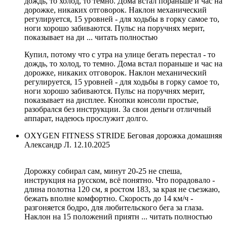
дождь, то холод, то темно. Дома встал пораньше и час на
дорожке, никаких отговорок. Наклон механический
регулируется, 15 уровней - для ходьбы в горку самое то,
ноги хорошо забиваются. Пульс на поручнях мерит,
показывает на ди ...
читать полностью
Купил, потому что с утра на улице бегать перестал - то
дождь, то холод, то темно. Дома встал пораньше и час на
дорожке, никаких отговорок. Наклон механический
регулируется, 15 уровней - для ходьбы в горку самое то,
ноги хорошо забиваются. Пульс на поручнях мерит,
показывает на дисплее. Кнопки консоли простые,
разобрался без инструкции. За свои деньги отличный
аппарат, надеюсь прослужит долго.
OXYGEN FITNESS STRIDE Беговая дорожка домашняя
Александр Л.
12.10.2025
Дорожку собирал сам, минут 20-25 не спеша,
инструкция на русском, всё понятно. Что порадовало -
длина полотна 120 см, я ростом 183, за края не съезжаю,
бежать вполне комфортно. Скорость до 14 км/ч -
разгоняется бодро, для любительского бега за глаза.
Наклон на 15 положений приятн ...
читать полностью