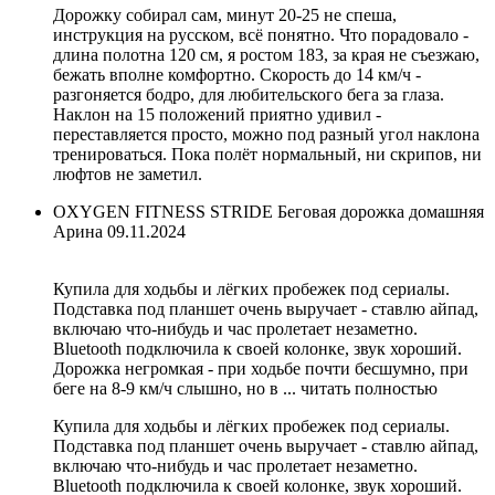
Дорожку собирал сам, минут 20-25 не спеша,
инструкция на русском, всё понятно. Что порадовало -
длина полотна 120 см, я ростом 183, за края не съезжаю,
бежать вполне комфортно. Скорость до 14 км/ч -
разгоняется бодро, для любительского бега за глаза.
Наклон на 15 положений приятно удивил -
переставляется просто, можно под разный угол наклона
тренироваться. Пока полёт нормальный, ни скрипов, ни
люфтов не заметил.
OXYGEN FITNESS STRIDE Беговая дорожка домашняя
Арина
09.11.2024
Купила для ходьбы и лёгких пробежек под сериалы.
Подставка под планшет очень выручает - ставлю айпад,
включаю что-нибудь и час пролетает незаметно.
Bluetooth подключила к своей колонке, звук хороший.
Дорожка негромкая - при ходьбе почти бесшумно, при
беге на 8-9 км/ч слышно, но в ...
читать полностью
Купила для ходьбы и лёгких пробежек под сериалы.
Подставка под планшет очень выручает - ставлю айпад,
включаю что-нибудь и час пролетает незаметно.
Bluetooth подключила к своей колонке, звук хороший.