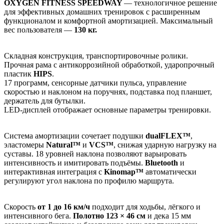
OXYGEN FITNESS SPEEDWAY
— технологичное решение
для эффективных домашних тренировок с расширенным
функционалом и комфортной амортизацией. Максимальный
вес пользователя —
130 кг.
Складная конструкция, транспортировочные ролики.
Прочная рама с антикоррозийной обработкой, ударопрочный
пластик
HIPS
.
17 программ, сенсорные датчики пульса, управление
скоростью и наклоном на поручнях, подставка под планшет,
держатель для бутылки.
LED-дисплей отображает основные параметры тренировки.
Система амортизации сочетает подушки
dualFLEX™
,
эластомеры
Natural™
и
VCS™
, снижая ударную нагрузку на
суставы. 18 уровней наклона позволяют варьировать
интенсивность и имитировать подъёмы.
Bluetooth
и
интерактивная интеграция с
Kinomap™
автоматически
регулируют угол наклона по профилю маршрута.
Скорость
от 1 до 16 км/ч
подходит для ходьбы, лёгкого и
интенсивного бега.
Полотно 123 × 46 см
и дека 15 мм