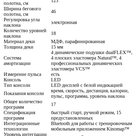
123
полотна, см
Ширина бегового
46
полотна, см
Регулировка угла
электронная
наклона
Количество уровней
18
наклона
Материал деки
МДФ, парафинированная
Толщина деки
15 мм
4 динамические подушки dualFLEX™,
Система
4 плоских эластомера Natural™, 4
амортизации
профессиональных динамических
эластомера VCS™
Измерение пульса
есть
Консоль
LED
Тип консоли
LED дисплей с белой индикацией
время, скорость, дистанция, калории,
Показания консоли
пульс, программа, уровень наклона
Общее количество
17
программ
Спецификация
быстрый старт, ручной режим, 15
программ
предустановленных
Интеграционные
Bluetooth для работы с тренировочным
технологии
мобильным приложением Kinomap™
Уровень интеграции