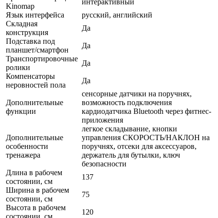
интерактивный
Kinomap
Язык интерфейса
русский, английский
Складная
Да
конструкция
Подставка под
Да
планшет/смартфон
Транспортировочные
Да
ролики
Компенсаторы
Да
неровностей пола
сенсорные датчики на поручнях,
Дополнительные
возможность подключения
функции
кардиодатчика Bluetooth через фитнес-
приложения
легкое складывание, кнопки
Дополнительные
управления СКОРОСТЬ/НАКЛОН на
особенности
поручнях, отсеки для аксессуаров,
тренажера
держатель для бутылки, ключ
безопасности
Длина в рабочем
137
состоянии, см
Ширина в рабочем
75
состоянии, см
Высота в рабочем
120
состоянии, см