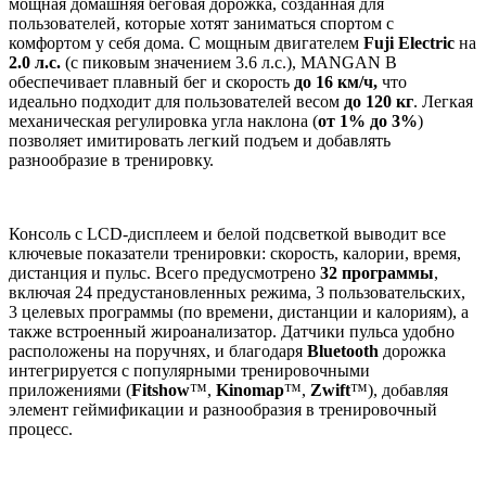
мощная домашняя беговая дорожка, созданная для
пользователей, которые хотят заниматься спортом с
комфортом у себя дома. С мощным двигателем
Fuji Electric
на
2.0 л.с.
(с пиковым значением 3.6 л.с.), MANGAN B
обеспечивает плавный бег и скорость
до 16 км/ч,
что
идеально подходит для пользователей весом
до 120 кг
. Легкая
механическая регулировка угла наклона (
от 1% до 3%
)
позволяет имитировать легкий подъем и добавлять
разнообразие в тренировку.
Консоль с LCD-дисплеем и белой подсветкой выводит все
ключевые показатели тренировки: скорость, калории, время,
дистанция и пульс. Всего предусмотрено
32 программы
,
включая 24 предустановленных режима, 3 пользовательских,
3 целевых программы (по времени, дистанции и калориям), а
также встроенный жироанализатор. Датчики пульса удобно
расположены на поручнях, и благодаря
Bluetooth
дорожка
интегрируется с популярными тренировочными
приложениями (
Fitshow
™,
Kinomap
™,
Zwift
™), добавляя
элемент геймификации и разнообразия в тренировочный
процесс.