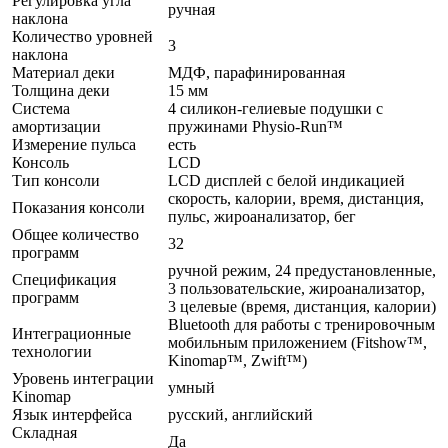
Регулировка угла
ручная
наклона
Количество уровней
3
наклона
Материал деки
МДФ, парафинированная
Толщина деки
15 мм
Система
4 силикон-гелиевые подушки с
амортизации
пружинами Physio-Run™
Измерение пульса
есть
Консоль
LCD
Тип консоли
LCD дисплей с белой индикацией
скорость, калории, время, дистанция,
Показания консоли
пульс, жироанализатор, бег
Общее количество
32
программ
ручной режим, 24 предустановленные,
Спецификация
3 пользовательские, жироанализатор,
программ
3 целевые (время, дистанция, калории)
Bluetooth для работы с тренировочным
Интеграционные
мобильным приложением (Fitshow™,
технологии
Kinomap™, Zwift™)
Уровень интеграции
умный
Kinomap
Язык интерфейса
русский, английский
Складная
Да