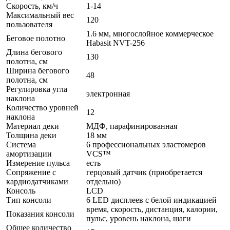
Скорость, км/ч
1-14
Максимальный вес
120
пользователя
1.6 мм, многослойное коммерческое
Беговое полотно
Habasit NVT-256
Длина бегового
130
полотна, см
Ширина бегового
48
полотна, см
Регулировка угла
электронная
наклона
Количество уровней
12
наклона
Материал деки
МДФ, парафинированная
Толщина деки
18 мм
Система
6 профессиональных эластомеров
амортизации
VCS™
Измерение пульса
есть
Сопряжение с
герцовый датчик (приобретается
кардиодатчиками
отдельно)
Консоль
LCD
Тип консоли
6 LED дисплеев с белой индикацией
время, скорость, дистанция, калории,
Показания консоли
пульс, уровень наклона, шаги
Общее количество