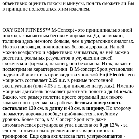
объективно оценить плюсы и минусы, понять сможете ли Вы
в принципе пользоваться этим изделием.
OXYGEN FITNESS™ M-Concept - это принципиально иной
подход к компактным беговым дорожкам. Да, возможно,
толщина здесь немного больше, чем в ультратонких аналогах.
Но это настоящая, полноценная беговая дорожка. На ней
можно комфортно и эффективно заниматься, на ней можно
достигать реальных результатов в улучшении своей
физической формы и, наконец, она безопасна. Итак, давайте
посмотрим на характеристики. В M-concept Sport установлен
надежный двигатель производства японской
Fuji Electric
, его
мощность составляет
2.25 л.с.
в режиме постоянной
эксплуатации (или 4.05 л.с. при пиковых нагрузках). Именно
мощный двигатель позволяет разогнать полотно
до 14 км./ч.
Важно, что размер полотна просто огромный для такого
компактного тренажера - рабочая
беговая поверхность
составляет 130 см. в длину и 48 см. в ширину.
По второму
параметру дорожка вообще приближается к клубному
уровню. Более того, в M-Concept Sport есть даже
автоматическая регулировка угла наклона
от 0 до 12%
- за
счет чего значительно увеличивается вариативность
тренировок. Еще одна ахиллесова пята ультракомпактов -