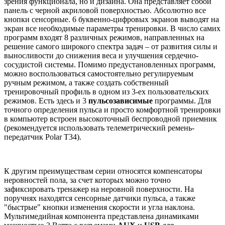
зрения функционала, но и дизайна. Она представляет собой
панель с черной акриловой поверхностью. Абсолютно все
кнопки сенсорные. 6 буквенно-цифровых экранов выводят на
экран все необходимые параметры тренировки. В число самих
программ входят 8 различных режимов, направленных на
решение самого широкого спектра задач – от развития силы и
выносливости до снижения веса и улучшения сердечно-
сосудистой системы. Помимо предустановленных программ,
можно воспользоваться самостоятельно регулируемым
ручным режимом, а также создать собственный
тренировочный профиль в одном из 3-ех пользовательских
режимов. Есть здесь и 3
пульсозависимые
программы. Для
точного определения пульса и просто комфортной тренировки
в компьютер встроен высокоточный беспроводной приемник
(рекомендуется использовать телеметрический ремень-
передатчик Polar T34).
К другим преимуществам серии относятся компенсаторы
неровностей пола, за счет которых можно точно
зафиксировать тренажер на неровной поверхности. На
поручнях находятся сенсорные датчики пульса, а также
"быстрые" кнопки изменения скорости и угла наклона.
Мультимедийная компонента представлена динамиками