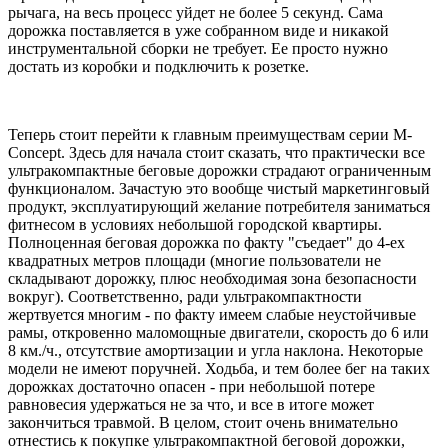
рычага, на весь процесс уйдет не более 5 секунд. Сама
дорожка поставляется в уже собранном виде и никакой
инструментальной сборки не требует. Ее просто нужно
достать из коробки и подключить к розетке.
Теперь стоит перейти к главным преимуществам серии M-
Concept. Здесь для начала стоит сказать, что практически все
ультракомпактные беговые дорожки страдают ограниченным
функционалом. Зачастую это вообще чистый маркетинговый
продукт, эксплуатирующий желание потребителя заниматься
фитнесом в условиях небольшой городской квартиры.
Полноценная беговая дорожка по факту "съедает" до 4-ех
квадратных метров площади (многие пользователи не
складывают дорожку, плюс необходимая зона безопасности
вокруг). Соответственно, ради ультракомпактности
жертвуется многим - по факту имеем слабые неустойчивые
рамы, откровенно маломощные двигатели, скорость до 6 или
8 км./ч., отсутствие амортизации и угла наклона. Некоторые
модели не имеют поручней. Ходьба, и тем более бег на таких
дорожках достаточно опасен - при небольшой потере
равновесия удержаться не за что, и все в итоге может
закончиться травмой. В целом, стоит очень внимательно
отнестись к покупке ультракомпактной беговой дорожки,