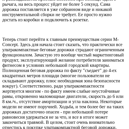
рычага, на весь процесс уйдет не более 5 секунд. Сама
дорожка поставляется в уже собранном виде и никакой
инструментальной сборки не требует. Ее просто нужно
достать из коробки и подключить к розетке.
Теперь стоит перейти к главным преимуществам серии M-
Concept. Здесь для начала стоит сказать, что практически все
ультракомпактные беговые дорожки страдают ограниченным
функционалом. Зачастую это вообще чистый маркетинговый
продукт, эксплуатирующий желание потребителя заниматься
фитнесом в условиях небольшой городской квартиры.
Полноценная беговая дорожка по факту "съедает" до 4-ех
квадратных метров площади (многие пользователи не
складывают дорожку, плюс необходимая зона безопасности
вокруг). Соответственно, ради ультракомпактности
жертвуется многим - по факту имеем слабые неустойчивые
рамы, откровенно маломощные двигатели, скорость до 6 или
8 км./ч., отсутствие амортизации и угла наклона. Некоторые
модели не имеют поручней. Ходьба, и тем более бег на таких
дорожках достаточно опасен - при небольшой потере
равновесия удержаться не за что, и все в итоге может
закончиться травмой. В целом, стоит очень внимательно
отнестись к покупке ультракомпактной беговой дорожки,