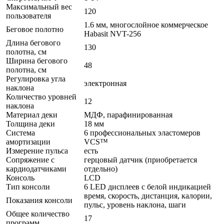
Максимальный вес
120
пользователя
1.6 мм, многослойное коммерческое
Беговое полотно
Habasit NVT-256
Длина бегового
130
полотна, см
Ширина бегового
48
полотна, см
Регулировка угла
электронная
наклона
Количество уровней
12
наклона
Материал деки
МДФ, парафинированная
Толщина деки
18 мм
Система
6 профессиональных эластомеров
амортизации
VCS™
Измерение пульса
есть
Сопряжение с
герцовый датчик (приобретается
кардиодатчиками
отдельно)
Консоль
LCD
Тип консоли
6 LED дисплеев с белой индикацией
время, скорость, дистанция, калории,
Показания консоли
пульс, уровень наклона, шаги
Общее количество
17
программ