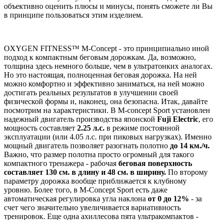
объективно оценить плюсы и минусы, понять сможете ли Вы
в принципе пользоваться этим изделием.
OXYGEN FITNESS™ M-Concept - это принципиально иной
подход к компактным беговым дорожкам. Да, возможно,
толщина здесь немного больше, чем в ультратонких аналогах.
Но это настоящая, полноценная беговая дорожка. На ней
можно комфортно и эффективно заниматься, на ней можно
достигать реальных результатов в улучшении своей
физической формы и, наконец, она безопасна. Итак, давайте
посмотрим на характеристики. В M-concept Sport установлен
надежный двигатель производства японской
Fuji Electric
, его
мощность составляет
2.25 л.с.
в режиме постоянной
эксплуатации (или 4.05 л.с. при пиковых нагрузках). Именно
мощный двигатель позволяет разогнать полотно
до 14 км./ч.
Важно, что размер полотна просто огромный для такого
компактного тренажера - рабочая
беговая поверхность
составляет 130 см. в длину и 48 см. в ширину.
По второму
параметру дорожка вообще приближается к клубному
уровню. Более того, в M-Concept Sport есть даже
автоматическая регулировка угла наклона
от 0 до 12%
- за
счет чего значительно увеличивается вариативность
тренировок. Еще одна ахиллесова пята ультракомпактов -