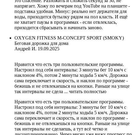
это спасение. Разложить и сложить секунд за 30, не
напрягает. Хожу по вечерам под YouTube на планшете -
подставка удобная. Минус: реально нет держателя для
воды, приходится бутылку рядом на пол класть. И ещё
не хватает паузы в программах - если отвлеклась,
приходится сбрасывать и начинать заново.
OXYGEN FITNESS M-CONCEPT SPORT (SMOKY)
Беговая дорожка для дома
Андрей И.
19.09.2025
Нравится что есть три пользовательские программы.
Настроил под себя интервалы: 3 минуты бег 10 км/ч с
наклоном 4%, потом 2 минуты ходьба 5 км/ч. Дорожка
сама переключает и скорость, и наклон по программе -
бежишь и не отвлекаешься на кнопки. Раньше на улице
так интервалы не сдела ...
читать полностью
Нравится что есть три пользовательские программы.
Настроил под себя интервалы: 3 минуты бег 10 км/ч с
наклоном 4%, потом 2 минуты ходьба 5 км/ч. Дорожка
сама переключает и скорость, и наклон по программе -
бежишь и не отвлекаешься на кнопки. Раньше на улице
так интервалы не сделаешь, а тут всё четко и
дисциплинированно. Через месяц уже вижу прогресс по