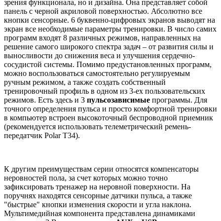
зрения функционала, но и дизайна. Она представляет собой
панель с черной акриловой поверхностью. Абсолютно все
кнопки сенсорные. 6 буквенно-цифровых экранов выводят на
экран все необходимые параметры тренировки. В число самих
программ входят 8 различных режимов, направленных на
решение самого широкого спектра задач – от развития силы и
выносливости до снижения веса и улучшения сердечно-
сосудистой системы. Помимо предустановленных программ,
можно воспользоваться самостоятельно регулируемым
ручным режимом, а также создать собственный
тренировочный профиль в одном из 3-ех пользовательских
режимов. Есть здесь и 3
пульсозависимые
программы. Для
точного определения пульса и просто комфортной тренировки
в компьютер встроен высокоточный беспроводной приемник
(рекомендуется использовать телеметрический ремень-
передатчик Polar T34).
К другим преимуществам серии относятся компенсаторы
неровностей пола, за счет которых можно точно
зафиксировать тренажер на неровной поверхности. На
поручнях находятся сенсорные датчики пульса, а также
"быстрые" кнопки изменения скорости и угла наклона.
Мультимедийная компонента представлена динамиками